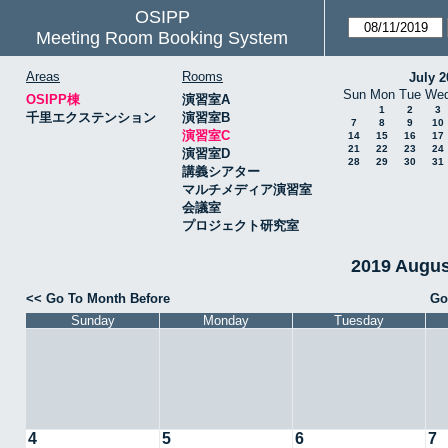
OSIPP
Meeting Room Booking System
Areas
Rooms
July 2
Sun
Mon
Tue
We
OSIPP棟
演習室A
1
2
3
千里エクステンション
演習室B
7
8
9
10
演習室C
14
15
16
17
21
22
23
24
演習室D
28
29
30
31
講義シアター
マルチメディア演習室
会議室
プロジェクト研究室
2019 Augu
<< Go To Month Before
Go
Sunday
Monday
Tuesday
4
5
6
7