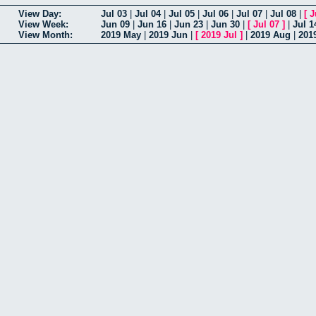
View Day:
Jul 03
|
Jul 04
|
Jul 05
|
Jul 06
|
Jul 07
|
Jul 08
|
[
J
View Week:
Jun 09
|
Jun 16
|
Jun 23
|
Jun 30
|
[
Jul 07
]
|
Jul 1
View Month:
2019 May
|
2019 Jun
|
[
2019 Jul
]
|
2019 Aug
|
201