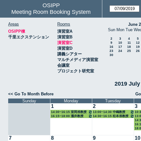
OSIPP
Meeting Room Booking System
Areas
Rooms
June 
Sun
Mon
Tue
We
OSIPP棟
演習室A
千里エクステンション
演習室B
2
3
4
5
演習室C
9
10
11
12
16
17
18
19
演習室D
23
24
25
26
講義シアター
30
マルチメディア演習室
会議室
プロジェクト研究室
2019 Jul
<< Go To Month Before
Go
Sunday
Monday
Tuesday
1
2
3
14:30~16:15 室岡准教授
13:00~14:30 中嶋教授
10:
16:15~18:00 瀧井教授
14:30~16:15 松本准教授
13:
14:
16:
18:
7
8
9
10