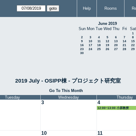
Help
Rooms
Re
June 2019
Sun
Mon
Tue
Wed
Thu
Fri
Sat
1
2
3
4
5
6
7
8
9
10
11
12
13
14
15
16
17
18
19
20
21
22
23
24
25
26
27
28
29
30
2019 July - OSIPP棟 - プロジェクト研究室
Go To This Month
Tuesday
Wednesday
Thursday
3
4
12:00~13:00 小原教授
10
11