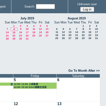
Unknown user
port
Search:
July 2019
August 2019
Sun
Mon
Tue
Wed
Thu
Fri
Sat
Sun
Mon
Tue
Wed
Thu
Fri
Sat
1
2
3
4
5
6
1
2
3
7
9
10
11
12
13
4
5
6
7
8
9
10
8
11
12
13
14
15
16
17
14
16
17
18
19
20
15
18
19
20
21
22
23
24
21
22
23
24
25
26
27
25
26
27
28
29
30
31
28
29
30
31
Go To Month After >>
Friday
Saturday
5
6
12:00~13:00 小原教授
14:00~15:30 EUIJ/国際交流室
12
13