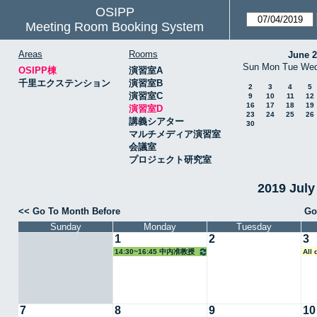
OSIPP
Meeting Room Booking System
Areas
Rooms
June 
Sun
Mon
Tue
We
OSIPP棟
演習室A
千里エクステンション
演習室B
2
3
4
5
演習室C
9
10
11
12
16
17
18
19
演習室D
23
24
25
26
講義シアター
30
マルチメディア演習室
会議室
プロジェクト研究室
2019 Jul
<< Go To Month Before
Go
Sunday
Monday
Tuesday
1
2
3
14:30~16:45 中内准教授
All
7
8
9
10