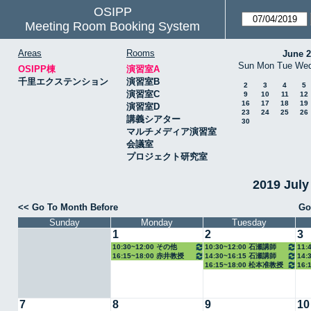
OSIPP
Meeting Room Booking System
Areas
Rooms
June 
Sun
Mon
Tue
We
OSIPP棟
演習室A
千里エクステンション
演習室B
2
3
4
5
演習室C
9
10
11
12
16
17
18
19
演習室D
23
24
25
26
講義シアター
30
マルチメディア演習室
会議室
プロジェクト研究室
2019 Jul
<< Go To Month Before
Go
Sunday
Monday
Tuesday
1
2
3
10:30~12:00 その他
10:30~12:00 石瀬講師
11:
16:15~18:00 赤井教授
14:30~16:15 石瀬講師
14:
16:15~18:00 松本准教授
16:
7
8
9
10