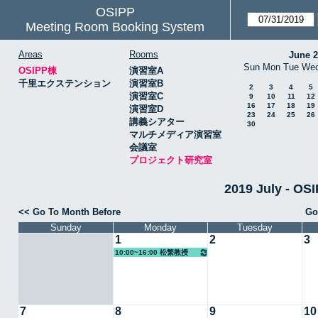
OSIPP
Meeting Room Booking System
Areas
Rooms
June 
Sun
Mon
Tue
We
OSIPP棟
演習室A
千里エクステンション
演習室B
2
3
4
5
演習室C
9
10
11
12
16
17
18
19
演習室D
23
24
25
26
講義シアター
30
マルチメディア演習室
会議室
プロジェクト研究室
2019 July -
<< Go To Month Before
Go
Sunday
Monday
Tuesday
1
2
3
10:00~16:00 松繁教授
7
8
9
10