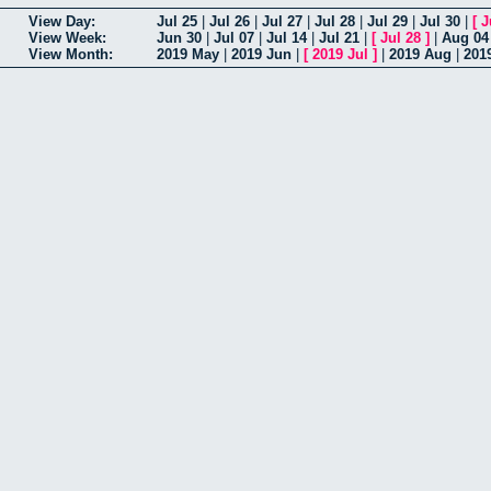
View Day:
Jul 25
|
Jul 26
|
Jul 27
|
Jul 28
|
Jul 29
|
Jul 30
|
[
J
View Week:
Jun 30
|
Jul 07
|
Jul 14
|
Jul 21
|
[
Jul 28
]
|
Aug 04
View Month:
2019 May
|
2019 Jun
|
[
2019 Jul
]
|
2019 Aug
|
201