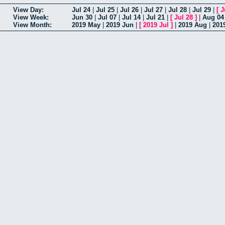
View Day:
Jul 24
|
Jul 25
|
Jul 26
|
Jul 27
|
Jul 28
|
Jul 29
|
[
J
View Week:
Jun 30
|
Jul 07
|
Jul 14
|
Jul 21
|
[
Jul 28
]
|
Aug 04
View Month:
2019 May
|
2019 Jun
|
[
2019 Jul
]
|
2019 Aug
|
201