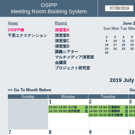
OSIPP
Meeting Room Booking System
Areas
Rooms
June 
Sun
Mon
Tue
We
OSIPP棟
演習室A
千里エクステンション
演習室B
2
3
4
5
演習室C
9
10
11
12
16
17
18
19
演習室D
23
24
25
26
講義シアター
30
マルチメディア演習室
会議室
プロジェクト研究室
2019 Jul
<< Go To Month Before
Go
Sunday
Monday
Tuesday
1
2
3
10:30~12:00 その他
10:30~12:00 石瀬講師
11:
16:15~18:00 赤井教授
14:30~16:15 石瀬講師
14:
16:15~18:00 松本准教授
16:
7
8
9
10