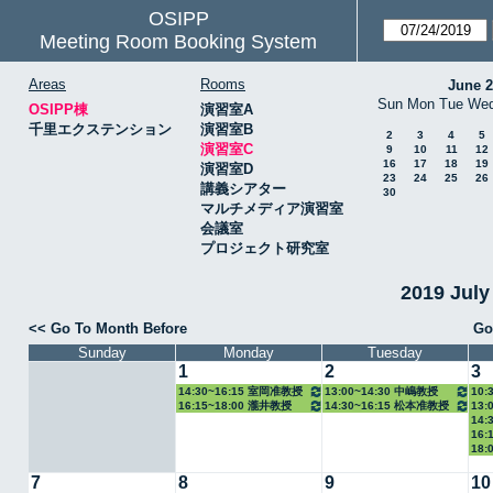
OSIPP
Meeting Room Booking System
Areas
Rooms
June 
Sun
Mon
Tue
We
OSIPP棟
演習室A
千里エクステンション
演習室B
2
3
4
5
演習室C
9
10
11
12
16
17
18
19
演習室D
23
24
25
26
講義シアター
30
マルチメディア演習室
会議室
プロジェクト研究室
2019 Jul
<< Go To Month Before
Go
Sunday
Monday
Tuesday
1
2
3
14:30~16:15 室岡准教授
13:00~14:30 中嶋教授
10:
16:15~18:00 瀧井教授
14:30~16:15 松本准教授
13:
14:
16:
18:
7
8
9
10