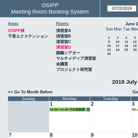
OSIPP
Meeting Room Booking System
Areas
Rooms
June 
Sun
Mon
Tue
We
OSIPP棟
演習室A
千里エクステンション
演習室B
2
3
4
5
演習室C
9
10
11
12
16
17
18
19
演習室D
23
24
25
26
講義シアター
30
マルチメディア演習室
会議室
プロジェクト研究室
2019 Jul
<< Go To Month Before
Go
Sunday
Monday
Tuesday
1
2
3
14:30~16:45 中内准教授
All
7
8
9
10