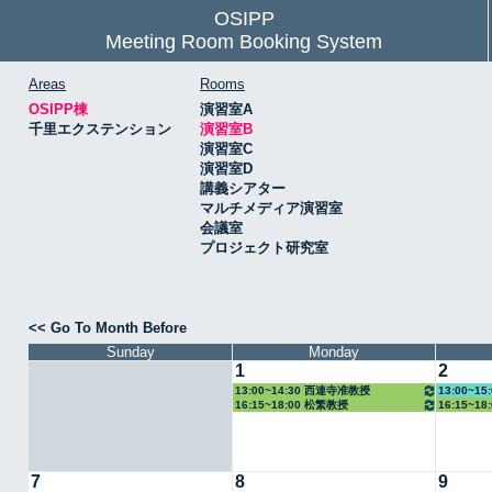
OSIPP
Meeting Room Booking System
Areas
Rooms
OSIPP棟
演習室A
千里エクステンション
演習室B
演習室C
演習室D
講義シアター
マルチメディア演習室
会議室
プロジェクト研究室
<< Go To Month Before
Sunday
Monday
1
2
13:00~14:30 西連寺准教授
13:00~1
16:15~18:00 松繁教授
16:15~1
7
8
9