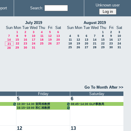
Unknown user
port
Search:
July 2019
August 2019
Sun
Mon
Tue
Wed
Thu
Fri
Sat
Sun
Mon
Tue
Wed
Thu
Fri
Sat
1
2
3
4
5
6
1
2
3
7
8
9
10
11
12
13
4
5
6
7
8
9
10
14
15
16
17
18
19
20
11
12
13
14
15
16
17
22
23
24
25
26
27
18
19
20
21
22
23
24
21
25
26
27
28
29
30
31
29
30
31
28
Go To Month After >>
Friday
Saturday
5
6
10:30~14:30 室岡准教授
08:45~14:30 GLP事務局
16:15~18:00 和仁准教授
12
13