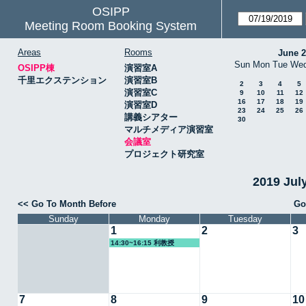
OSIPP
Meeting Room Booking System
Areas
Rooms
June 
Sun
Mon
Tue
We
OSIPP棟
演習室A
千里エクステンション
演習室B
2
3
4
5
演習室C
9
10
11
12
16
17
18
19
演習室D
23
24
25
26
講義シアター
30
マルチメディア演習室
会議室
プロジェクト研究室
2019 Ju
<< Go To Month Before
Go
Sunday
Monday
Tuesday
1
2
3
14:30~16:15 利教授
7
8
9
10