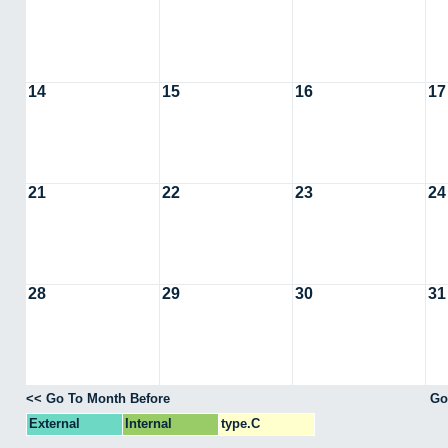
14
15
16
17
21
22
23
24
28
29
30
31
<< Go To Month Before
Go
External
Internal
type.C