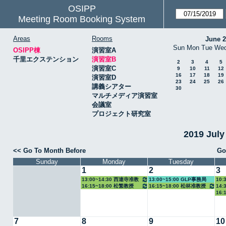
OSIPP
Meeting Room Booking System
Areas
Rooms
June 
Sun
Mon
Tue
We
OSIPP棟
演習室A
千里エクステンション
演習室B
2
3
4
5
演習室C
9
10
11
12
16
17
18
19
演習室D
23
24
25
26
講義シアター
30
マルチメディア演習室
会議室
プロジェクト研究室
2019 Jul
<< Go To Month Before
Go
Sunday
Monday
Tuesday
1
2
3
13:00~14:30 西連寺准教
13:00~15:00 GLP事務局
10:
16:15~18:00 松繁教授
16:15~18:00 松林准教授
14:
授
16:
7
8
9
10