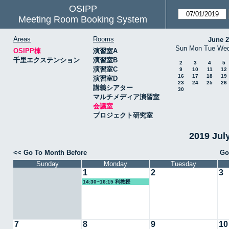
OSIPP
Meeting Room Booking System
Areas
Rooms
June 
Sun
Mon
Tue
We
OSIPP棟
演習室A
千里エクステンション
演習室B
2
3
4
5
演習室C
9
10
11
12
16
17
18
19
演習室D
23
24
25
26
講義シアター
30
マルチメディア演習室
会議室
プロジェクト研究室
2019 Ju
<< Go To Month Before
Go
Sunday
Monday
Tuesday
1
2
3
14:30~16:15 利教授
7
8
9
10