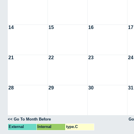
14
15
16
17
21
22
23
24
28
29
30
31
<< Go To Month Before
Go
External
Internal
type.C