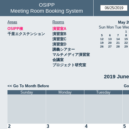
OSIPP
Meeting Room Booking System
Areas
Rooms
May 2
Sun
Mon
Tue
We
OSIPP棟
演習室A
1
千里エクステンション
演習室B
5
6
7
8
演習室C
12
13
14
15
19
20
21
22
演習室D
26
27
28
29
講義シアター
マルチメディア演習室
会議室
プロジェクト研究室
2019 Jun
<< Go To Month Before
Go
Sunday
Monday
Tuesday
2
3
4
5