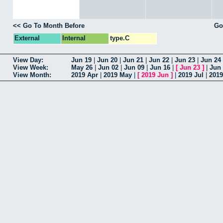
<< Go To Month Before
Go
External
Internal
type.C
View Day:
Jun 19
|
Jun 20
|
Jun 21
|
Jun 22
|
Jun 23
|
Jun 24
View Week:
May 26
|
Jun 02
|
Jun 09
|
Jun 16
|
[
Jun 23
]
|
Jun
View Month:
2019 Apr
|
2019 May
|
[
2019 Jun
]
|
2019 Jul
|
201