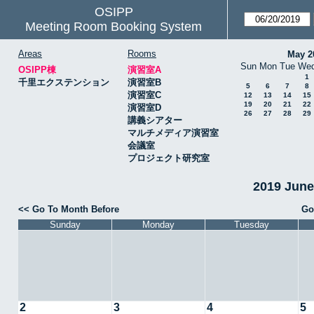
OSIPP
Meeting Room Booking System
Areas
Rooms
May 2
Sun
Mon
Tue
We
OSIPP棟
演習室A
1
千里エクステンション
演習室B
5
6
7
8
演習室C
12
13
14
15
19
20
21
22
演習室D
26
27
28
29
講義シアター
マルチメディア演習室
会議室
プロジェクト研究室
2019 Jun
<< Go To Month Before
Go
Sunday
Monday
Tuesday
2
3
4
5