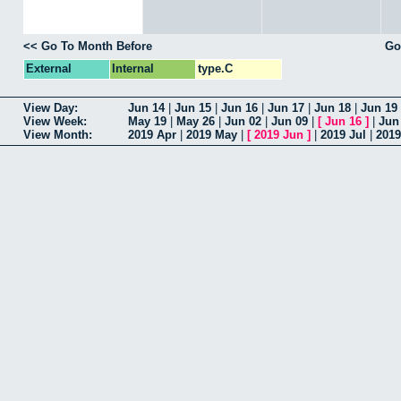
<< Go To Month Before
Go
External
Internal
type.C
View Day:
Jun 14
|
Jun 15
|
Jun 16
|
Jun 17
|
Jun 18
|
Jun 19
View Week:
May 19
|
May 26
|
Jun 02
|
Jun 09
|
[
Jun 16
]
|
Jun
View Month:
2019 Apr
|
2019 May
|
[
2019 Jun
]
|
2019 Jul
|
201