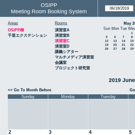
OSIPP
Meeting Room Booking System
Areas
Rooms
May 2
Sun
Mon
Tue
We
OSIPP棟
演習室A
1
千里エクステンション
演習室B
5
6
7
8
演習室C
12
13
14
15
19
20
21
22
演習室D
26
27
28
29
講義シアター
マルチメディア演習室
会議室
プロジェクト研究室
2019 Jun
<< Go To Month Before
Go
Sunday
Monday
Tuesday
2
3
4
5