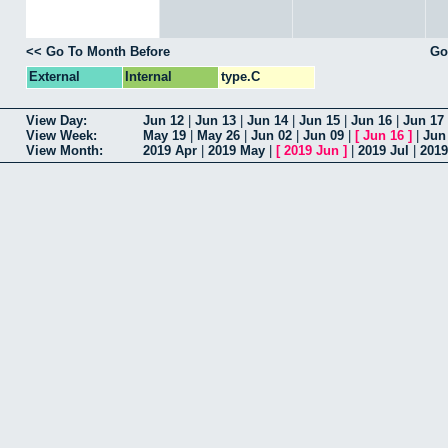
<< Go To Month Before
Go
External
Internal
type.C
View Day:
Jun 12
|
Jun 13
|
Jun 14
|
Jun 15
|
Jun 16
|
Jun 17
View Week:
May 19
|
May 26
|
Jun 02
|
Jun 09
|
[
Jun 16
]
|
Jun
View Month:
2019 Apr
|
2019 May
|
[
2019 Jun
]
|
2019 Jul
|
201