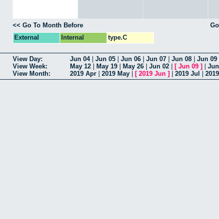
<< Go To Month Before
Go
External
Internal
type.C
View Day:
Jun 04
|
Jun 05
|
Jun 06
|
Jun 07
|
Jun 08
|
Jun 09
View Week:
May 12
|
May 19
|
May 26
|
Jun 02
|
[
Jun 09
]
|
Jun
View Month:
2019 Apr
|
2019 May
|
[
2019 Jun
]
|
2019 Jul
|
201