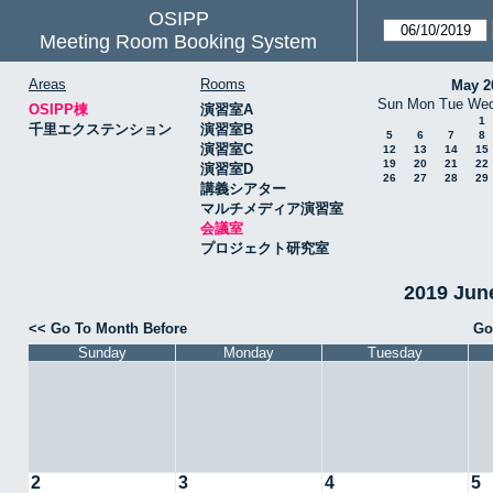
OSIPP
Meeting Room Booking System
Areas
Rooms
May 2
Sun
Mon
Tue
We
OSIPP棟
演習室A
1
千里エクステンション
演習室B
5
6
7
8
演習室C
12
13
14
15
19
20
21
22
演習室D
26
27
28
29
講義シアター
マルチメディア演習室
会議室
プロジェクト研究室
2019 Ju
<< Go To Month Before
Go
Sunday
Monday
Tuesday
2
3
4
5