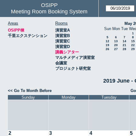
OSIPP
Meeting Room Booking System
Areas
Rooms
May 2
Sun
Mon
Tue
We
OSIPP棟
演習室A
1
千里エクステンション
演習室B
5
6
7
8
演習室C
12
13
14
15
19
20
21
22
演習室D
26
27
28
29
講義シアター
マルチメディア演習室
会議室
プロジェクト研究室
2019 June
<< Go To Month Before
Go
Sunday
Monday
Tuesday
2
3
4
5