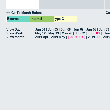
<< Go To Month Before
Go
External
Internal
type.C
View Day:
Jun 04
|
Jun 05
|
Jun 06
|
Jun 07
|
Jun 08
|
Jun 09
View Week:
May 12
|
May 19
|
May 26
|
Jun 02
|
[
Jun 09
]
|
Jun
View Month:
2019 Apr
|
2019 May
|
[
2019 Jun
]
|
2019 Jul
|
201