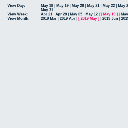
View Day:
May 18
|
May 19
|
May 20
|
May 21
|
May 22
|
May 
May 31
View Week:
Apr 21
|
Apr 28
|
May 05
|
May 12
|
[
May 19
]
|
May
View Month:
2019 Mar
|
2019 Apr
|
[
2019 May
]
|
2019 Jun
|
201