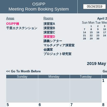
OSIPP
Meeting Room Booking System
Areas
Rooms
April 
Sun
Mon
Tue
We
OSIPP棟
演習室A
1
2
3
千里エクステンション
演習室B
7
8
9
10
演習室C
14
15
16
17
21
22
23
24
演習室D
28
29
30
講義シアター
マルチメディア演習室
会議室
プロジェクト研究室
2019 May
<< Go To Month Before
Go
Sunday
Monday
Tuesday
1
5
6
7
8