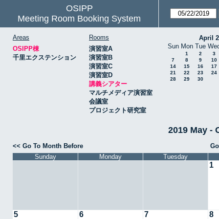
OSIPP
Meeting Room Booking System
Areas
Rooms
April 
Sun
Mon
Tue
We
OSIPP棟
演習室A
1
2
3
千里エクステンション
演習室B
7
8
9
10
演習室C
14
15
16
17
21
22
23
24
演習室D
28
29
30
講義シアター
マルチメディア演習室
会議室
プロジェクト研究室
2019 May 
<< Go To Month Before
Go
Sunday
Monday
Tuesday
1
5
6
7
8