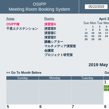
OSIPP
Meeting Room Booking System
Areas
Rooms
April 
Sun
Mon
Tue
We
OSIPP棟
演習室A
1
2
3
千里エクステンション
演習室B
7
8
9
10
演習室C
14
15
16
17
21
22
23
24
演習室D
28
29
30
講義シアター
マルチメディア演習室
会議室
プロジェクト研究室
2019 May
<< Go To Month Before
Go
Sunday
Monday
Tuesday
1
11:
16:
5
6
7
8