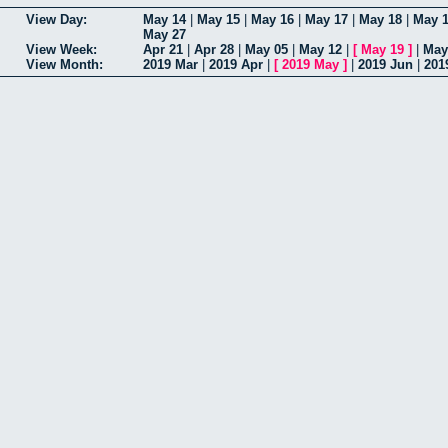
View Day:
May 14
|
May 15
|
May 16
|
May 17
|
May 18
|
May 
May 27
View Week:
Apr 21
|
Apr 28
|
May 05
|
May 12
|
[
May 19
]
|
May
View Month:
2019 Mar
|
2019 Apr
|
[
2019 May
]
|
2019 Jun
|
201