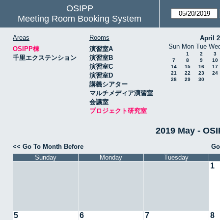
OSIPP
Meeting Room Booking System
Areas
Rooms
April 
Sun
Mon
Tue
We
OSIPP棟
演習室A
1
2
3
千里エクステンション
演習室B
7
8
9
10
演習室C
14
15
16
17
21
22
23
24
演習室D
28
29
30
講義シアター
マルチメディア演習室
会議室
プロジェクト研究室
2019 May -
<< Go To Month Before
Go
Sunday
Monday
Tuesday
1
5
6
7
8