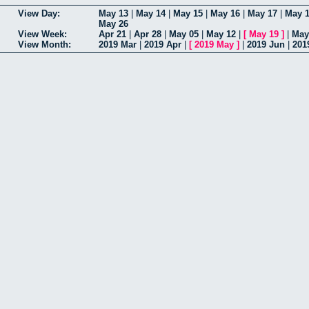
View Day:
May 13
|
May 14
|
May 15
|
May 16
|
May 17
|
May 
May 26
View Week:
Apr 21
|
Apr 28
|
May 05
|
May 12
|
[
May 19
]
|
May
View Month:
2019 Mar
|
2019 Apr
|
[
2019 May
]
|
2019 Jun
|
201