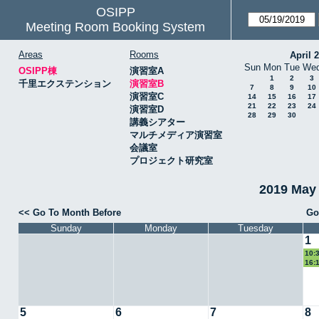
OSIPP
Meeting Room Booking System
Areas
Rooms
April 
Sun
Mon
Tue
We
OSIPP棟
演習室A
1
2
3
千里エクステンション
演習室B
7
8
9
10
演習室C
14
15
16
17
21
22
23
24
演習室D
28
29
30
講義シアター
マルチメディア演習室
会議室
プロジェクト研究室
2019 May
<< Go To Month Before
Go
Sunday
Monday
Tuesday
1
10:
16:
5
6
7
8