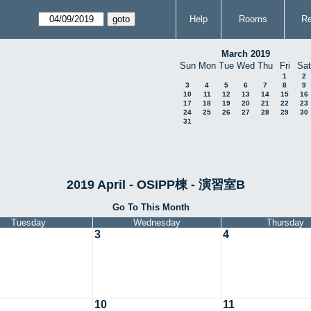
Help
Rooms
Re
March 2019
Sun
Mon
Tue
Wed
Thu
Fri
Sat
1
2
3
4
5
6
7
8
9
10
11
12
13
14
15
16
17
18
19
20
21
22
23
24
25
26
27
28
29
30
31
2019 April - OSIPP棟 - 演習室B
Go To This Month
Tuesday
Wednesday
Thursday
3
4
10
11