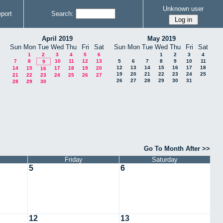
Unknown user
port
Search:
April 2019
May 2019
Sun
Mon
Tue
Wed
Thu
Fri
Sat
Sun
Mon
Tue
Wed
Thu
Fri
Sat
1
2
3
4
5
6
1
2
3
4
7
8
10
11
12
13
5
6
7
8
9
10
11
9
12
13
14
15
16
17
18
14
15
17
18
19
20
16
19
20
21
22
23
24
25
21
22
23
24
25
26
27
26
27
28
29
30
31
28
29
30
Go To Month After >>
Friday
Saturday
5
6
12
13