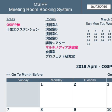
OSIPP
Meeting Room Booking System
Areas
Rooms
March 
Sun
Mon
Tue
We
OSIPP棟
演習室A
千里エクステンション
演習室B
3
4
5
6
演習室C
10
11
12
13
17
18
19
20
演習室D
24
25
26
27
講義シアター
31
マルチメディア演習室
会議室
プロジェクト研究室
2019 April -
<< Go To Month Before
Go
Sunday
Monday
Tuesday
1
2
3
7
8
9
10