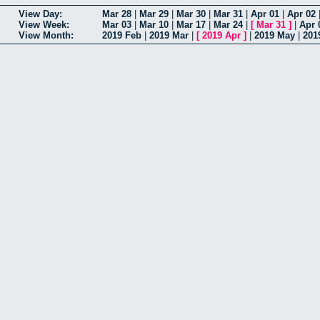
View Day:
Mar 28
|
Mar 29
|
Mar 30
|
Mar 31
|
Apr 01
|
Apr 02
View Week:
Mar 03
|
Mar 10
|
Mar 17
|
Mar 24
|
[
Mar 31
]
|
Apr 
View Month:
2019 Feb
|
2019 Mar
|
[
2019 Apr
]
|
2019 May
|
201