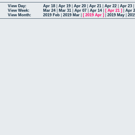
View Day:
Apr 18
|
Apr 19
|
Apr 20
|
Apr 21
|
Apr 22
|
Apr 23
View Week:
Mar 24
|
Mar 31
|
Apr 07
|
Apr 14
|
[
Apr 21
]
|
Apr 
View Month:
2019 Feb
|
2019 Mar
|
[
2019 Apr
]
|
2019 May
|
201