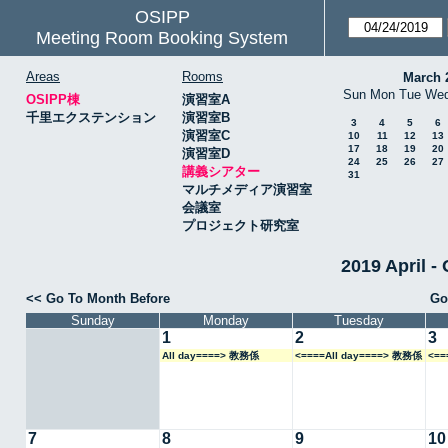
OSIPP
Meeting Room Booking System
Areas
Rooms
March 
Sun
Mon
Tue
We
OSIPP棟
演習室A
千里エクステンション
演習室B
3
4
5
6
演習室C
10
11
12
13
17
18
19
20
演習室D
24
25
26
27
講義シアター
31
マルチメディア演習室
会議室
プロジェクト研究室
2019 April
<< Go To Month Before
Go
Sunday
Monday
Tuesday
1
2
3
All day====> 教務係
<====All day====> 教務係
<==
7
8
9
10