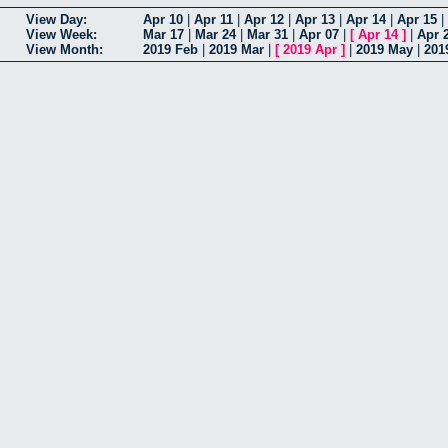
View Day:
Apr 10
|
Apr 11
|
Apr 12
|
Apr 13
|
Apr 14
|
Apr 15
|
View Week:
Mar 17
|
Mar 24
|
Mar 31
|
Apr 07
|
[
Apr 14
]
|
Apr 
View Month:
2019 Feb
|
2019 Mar
|
[
2019 Apr
]
|
2019 May
|
201