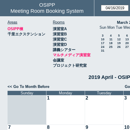
OSIPP
Meeting Room Booking System
Areas
Rooms
March 
Sun
Mon
Tue
We
OSIPP棟
演習室A
千里エクステンション
演習室B
3
4
5
6
演習室C
10
11
12
13
17
18
19
20
演習室D
24
25
26
27
講義シアター
31
マルチメディア演習室
会議室
プロジェクト研究室
2019 April -
<< Go To Month Before
Go
Sunday
Monday
Tuesday
1
2
3
7
8
9
10