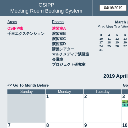
OSIPP
Meeting Room Booking System
Areas
Rooms
March 
Sun
Mon
Tue
We
OSIPP棟
演習室A
千里エクステンション
演習室B
3
4
5
6
演習室C
10
11
12
13
17
18
19
20
演習室D
24
25
26
27
講義シアター
31
マルチメディア演習室
会議室
プロジェクト研究室
2019 Apr
<< Go To Month Before
Go
Sunday
Monday
Tuesday
1
2
3
11:
16:
7
8
9
10