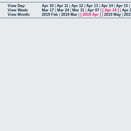
View Day:
Apr 10
|
Apr 11
|
Apr 12
|
Apr 13
|
Apr 14
|
Apr 15
|
View Week:
Mar 17
|
Mar 24
|
Mar 31
|
Apr 07
|
[
Apr 14
]
|
Apr 
View Month:
2019 Feb
|
2019 Mar
|
[
2019 Apr
]
|
2019 May
|
201