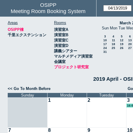
OSIPP
Meeting Room Booking System
Areas
Rooms
March 
Sun
Mon
Tue
We
OSIPP棟
演習室A
千里エクステンション
演習室B
3
4
5
6
演習室C
10
11
12
13
17
18
19
20
演習室D
24
25
26
27
講義シアター
31
マルチメディア演習室
会議室
プロジェクト研究室
2019 April 
<< Go To Month Before
Go
Sunday
Monday
Tuesday
1
2
3
16:
7
8
9
10