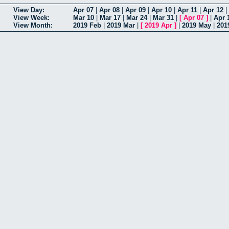
View Day:
Apr 07
|
Apr 08
|
Apr 09
|
Apr 10
|
Apr 11
|
Apr 12
|
View Week:
Mar 10
|
Mar 17
|
Mar 24
|
Mar 31
|
[
Apr 07
]
|
Apr 
View Month:
2019 Feb
|
2019 Mar
|
[
2019 Apr
]
|
2019 May
|
201