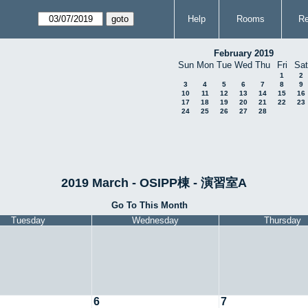
Help
Rooms
Re
February 2019
Sun
Mon
Tue
Wed
Thu
Fri
Sat
1
2
3
4
5
6
7
8
9
10
11
12
13
14
15
16
17
18
19
20
21
22
23
24
25
26
27
28
2019 March - OSIPP棟 - 演習室A
Go To This Month
Tuesday
Wednesday
Thursday
6
7