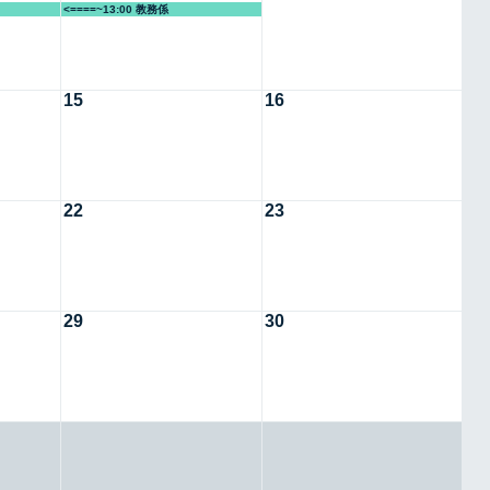
<====~13:00 教務係
15
16
22
23
29
30