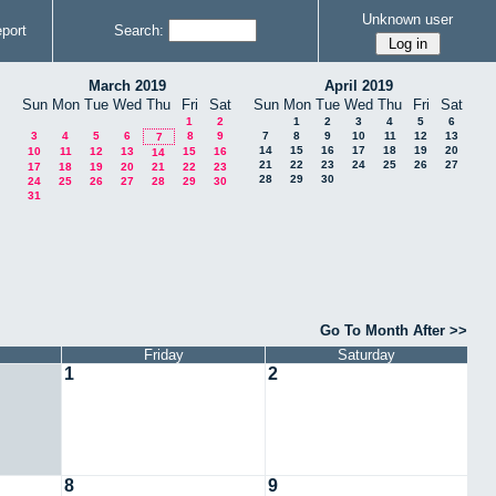
Unknown user
port
Search:
March 2019
April 2019
Sun
Mon
Tue
Wed
Thu
Fri
Sat
Sun
Mon
Tue
Wed
Thu
Fri
Sat
1
2
1
2
3
4
5
6
3
4
5
6
8
9
7
8
9
10
11
12
13
7
14
15
16
17
18
19
20
10
11
12
13
15
16
14
21
22
23
24
25
26
27
17
18
19
20
21
22
23
28
29
30
24
25
26
27
28
29
30
31
Go To Month After >>
Friday
Saturday
1
2
8
9