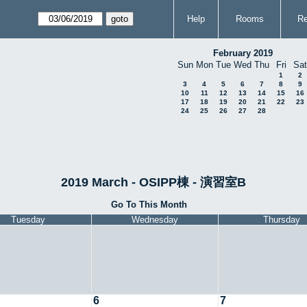
Help
Rooms
Re
February 2019
Sun
Mon
Tue
Wed
Thu
Fri
Sat
1
2
3
4
5
6
7
8
9
10
11
12
13
14
15
16
17
18
19
20
21
22
23
24
25
26
27
28
2019 March - OSIPP棟 - 演習室B
Go To This Month
Tuesday
Wednesday
Thursday
6
7