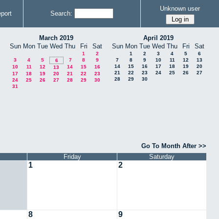
Unknown user
port
Search:
March 2019
April 2019
Sun
Mon
Tue
Wed
Thu
Fri
Sat
Sun
Mon
Tue
Wed
Thu
Fri
Sat
1
2
1
2
3
4
5
6
3
4
5
7
8
9
7
8
9
10
11
12
13
6
14
15
16
17
18
19
20
10
11
12
14
15
16
13
21
22
23
24
25
26
27
17
18
19
20
21
22
23
28
29
30
24
25
26
27
28
29
30
31
Go To Month After >>
Friday
Saturday
1
2
8
9