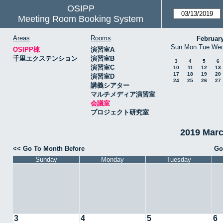
OSIPP
Meeting Room Booking System
Areas
Rooms
Februar
Sun
Mon
Tue
We
OSIPP棟
演習室A
千里エクステンション
演習室B
3
4
5
6
演習室C
10
11
12
13
17
18
19
20
演習室D
24
25
26
27
講義シアター
マルチメディア演習室
会議室
プロジェクト研究室
2019 Mar
<< Go To Month Before
Go
Sunday
Monday
Tuesday
3
4
5
6