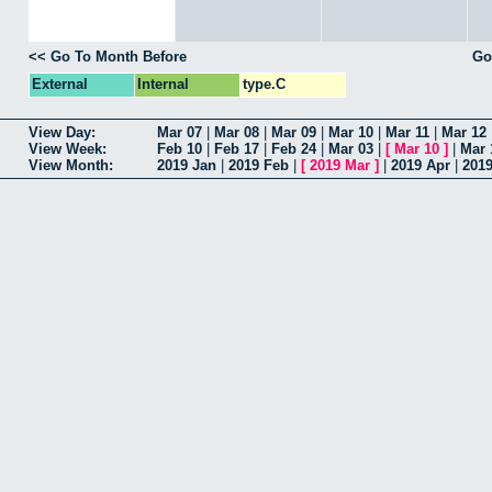
<< Go To Month Before
Go
External
Internal
type.C
View Day:
Mar 07
|
Mar 08
|
Mar 09
|
Mar 10
|
Mar 11
|
Mar 12
View Week:
Feb 10
|
Feb 17
|
Feb 24
|
Mar 03
|
[
Mar 10
]
|
Mar 
View Month:
2019 Jan
|
2019 Feb
|
[
2019 Mar
]
|
2019 Apr
|
201