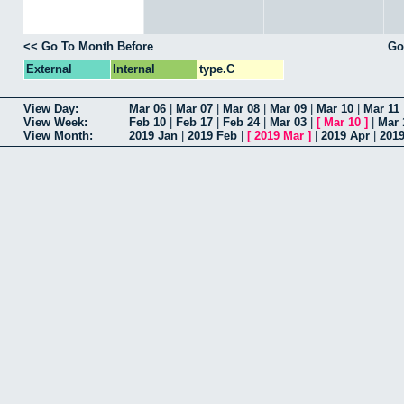
<< Go To Month Before
Go
External
Internal
type.C
View Day:
Mar 06
|
Mar 07
|
Mar 08
|
Mar 09
|
Mar 10
|
Mar 11
View Week:
Feb 10
|
Feb 17
|
Feb 24
|
Mar 03
|
[
Mar 10
]
|
Mar 
View Month:
2019 Jan
|
2019 Feb
|
[
2019 Mar
]
|
2019 Apr
|
201