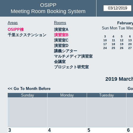
OSIPP
Meeting Room Booking System
Areas
Rooms
Februar
Sun
Mon
Tue
We
OSIPP棟
演習室A
千里エクステンション
演習室B
3
4
5
6
演習室C
10
11
12
13
17
18
19
20
演習室D
24
25
26
27
講義シアター
マルチメディア演習室
会議室
プロジェクト研究室
2019 Mar
<< Go To Month Before
Go
Sunday
Monday
Tuesday
3
4
5
6