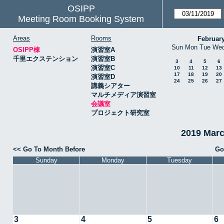
OSIPP
Meeting Room Booking System
Areas
Rooms
Februar
Sun
Mon
Tue
We
OSIPP棟
演習室A
千里エクステンション
演習室B
3
4
5
6
演習室C
10
11
12
13
17
18
19
20
演習室D
24
25
26
27
講義シアター
マルチメディア演習室
会議室
プロジェクト研究室
2019 Mar
<< Go To Month Before
Go
Sunday
Monday
Tuesday
3
4
5
6