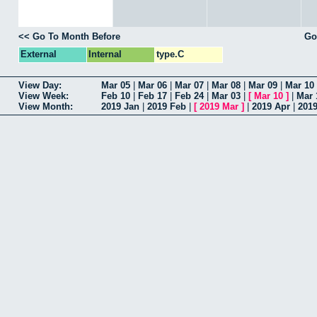
<< Go To Month Before
Go
External
Internal
type.C
View Day:
Mar 05
|
Mar 06
|
Mar 07
|
Mar 08
|
Mar 09
|
Mar 10
View Week:
Feb 10
|
Feb 17
|
Feb 24
|
Mar 03
|
[
Mar 10
]
|
Mar 
View Month:
2019 Jan
|
2019 Feb
|
[
2019 Mar
]
|
2019 Apr
|
201