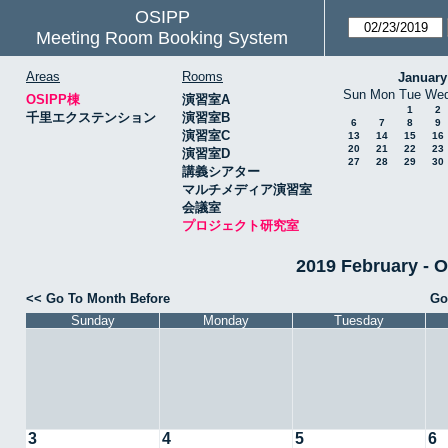
OSIPP
Meeting Room Booking System
Areas
Rooms
January
Sun
Mon
Tue
We
OSIPP棟
演習室A
1
2
千里エクステンション
演習室B
6
7
8
9
演習室C
13
14
15
16
20
21
22
23
演習室D
27
28
29
30
講義シアター
マルチメディア演習室
会議室
プロジェクト研究室
2019 February
<< Go To Month Before
Go
Sunday
Monday
Tuesday
3
4
5
6