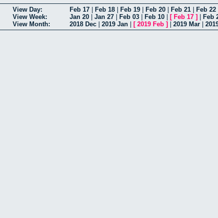
View Day:
Feb 17
|
Feb 18
|
Feb 19
|
Feb 20
|
Feb 21
|
Feb 22
View Week:
Jan 20
|
Jan 27
|
Feb 03
|
Feb 10
|
[
Feb 17
]
|
Feb 
View Month:
2018 Dec
|
2019 Jan
|
[
2019 Feb
]
|
2019 Mar
|
201