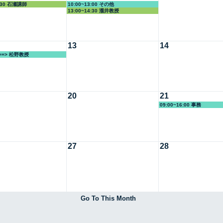
4:30 石瀬講師
10:00~13:00 その他
13:00~14:30 瀧井教授
13
14
====> 松野教授
20
21
09:00~16:00 事務
27
28
Go To This Month