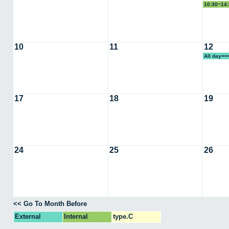
10:30~1
10
11
12
All day
17
18
19
24
25
26
<< Go To Month Before
External
Internal
type.C