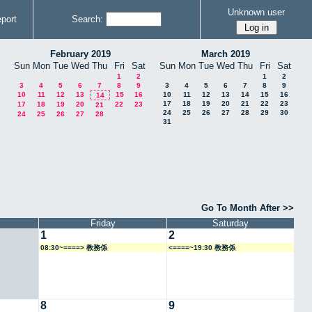
Unknown user
port
Search:
February 2019
March 2019
Sun
Mon
Tue
Wed
Thu
Fri
Sat
Sun
Mon
Tue
Wed
Thu
Fri
Sat
1
2
1
2
3
4
5
6
7
8
9
3
4
5
6
7
8
9
10
11
12
13
15
16
10
11
12
13
14
15
16
14
17
18
19
20
21
22
23
17
18
19
20
22
23
21
24
25
26
27
28
29
30
24
25
26
27
28
31
Go To Month After >>
Friday
Saturday
1
2
08:30~====> 教務係
<====~19:30 教務係
8
9