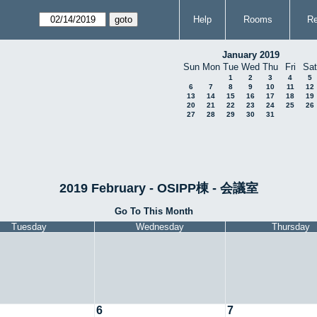
Help
Rooms
Re
January 2019
Sun
Mon
Tue
Wed
Thu
Fri
Sat
1
2
3
4
5
6
7
8
9
10
11
12
13
14
15
16
17
18
19
20
21
22
23
24
25
26
27
28
29
30
31
2019 February - OSIPP棟 - 会議室
Go To This Month
Tuesday
Wednesday
Thursday
6
7