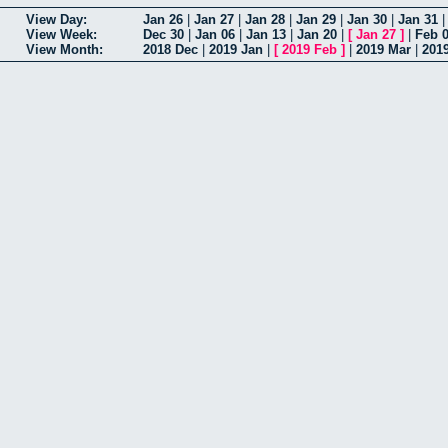
View Day:
Jan 26
|
Jan 27
|
Jan 28
|
Jan 29
|
Jan 30
|
Jan 31
View Week:
Dec 30
|
Jan 06
|
Jan 13
|
Jan 20
|
[
Jan 27
]
|
Feb 
View Month:
2018 Dec
|
2019 Jan
|
[
2019 Feb
]
|
2019 Mar
|
201