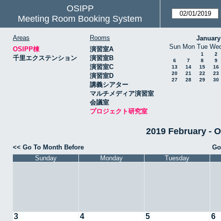
OSIPP
Meeting Room Booking System
Areas
Rooms
January
Sun
Mon
Tue
We
OSIPP棟
演習室A
1
2
千里エクステンション
演習室B
6
7
8
9
演習室C
13
14
15
16
20
21
22
23
演習室D
27
28
29
30
講義シアター
マルチメディア演習室
会議室
プロジェクト研究室
2019 February
<< Go To Month Before
Go
Sunday
Monday
Tuesday
3
4
5
6