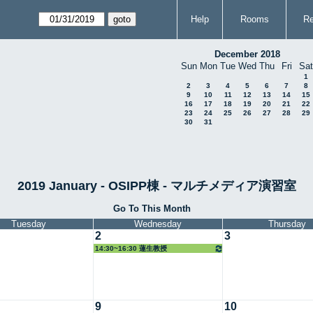
Help
Rooms
Re
December 2018
Sun
Mon
Tue
Wed
Thu
Fri
Sat
1
2
3
4
5
6
7
8
9
10
11
12
13
14
15
16
17
18
19
20
21
22
23
24
25
26
27
28
29
30
31
2019 January - OSIPP棟 - マルチメディア演習室
Go To This Month
Tuesday
Wednesday
Thursday
2
3
14:30~16:30 蓮生教授
9
10