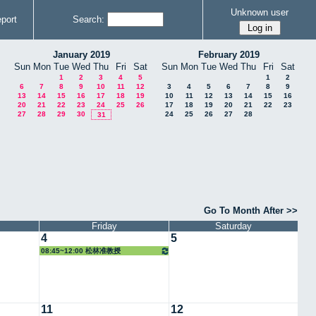
Unknown user
port
Search:
January 2019
February 2019
Sun
Mon
Tue
Wed
Thu
Fri
Sat
Sun
Mon
Tue
Wed
Thu
Fri
Sat
1
2
3
4
5
1
2
6
7
8
9
10
11
12
3
4
5
6
7
8
9
13
14
15
16
17
18
19
10
11
12
13
14
15
16
20
21
22
23
24
25
26
17
18
19
20
21
22
23
27
28
29
30
24
25
26
27
28
31
Go To Month After >>
Friday
Saturday
4
5
08:45~12:00 松林准教授
11
12