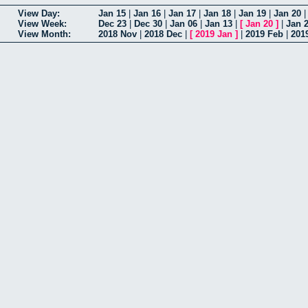
View Day:
Jan 15
|
Jan 16
|
Jan 17
|
Jan 18
|
Jan 19
|
Jan 20
View Week:
Dec 23
|
Dec 30
|
Jan 06
|
Jan 13
|
[
Jan 20
]
|
Jan 
View Month:
2018 Nov
|
2018 Dec
|
[
2019 Jan
]
|
2019 Feb
|
201