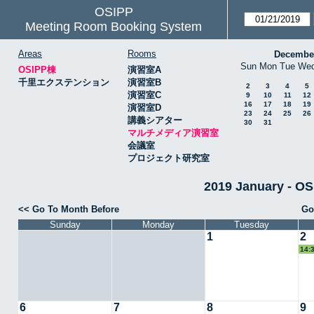
OSIPP
Meeting Room Booking System
Areas
Rooms
Decembe
Sun
Mon
Tue
We
OSIPP棟
演習室A
千里エクステンション
演習室B
2
3
4
5
演習室C
9
10
11
12
16
17
18
19
演習室D
23
24
25
26
講義シアター
30
31
マルチメディア演習室
会議室
プロジェクト研究室
2019 January 
<< Go To Month Before
Go
Sunday
Monday
Tuesday
1
2
14:
6
7
8
9