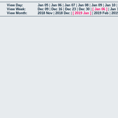
View Day:
Jan 05
|
Jan 06
|
Jan 07
|
Jan 08
|
Jan 09
|
Jan 10
View Week:
Dec 09
|
Dec 16
|
Dec 23
|
Dec 30
|
[
Jan 06
]
|
Jan 
View Month:
2018 Nov
|
2018 Dec
|
[
2019 Jan
]
|
2019 Feb
|
201