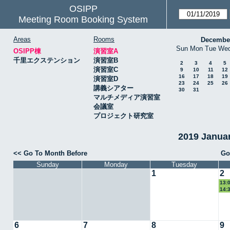
OSIPP
Meeting Room Booking System
Areas
Rooms
Decembe
Sun
Mon
Tue
We
OSIPP棟
演習室A
千里エクステンション
演習室B
2
3
4
5
演習室C
9
10
11
12
16
17
18
19
演習室D
23
24
25
26
講義シアター
30
31
マルチメディア演習室
会議室
プロジェクト研究室
2019 Janu
<< Go To Month Before
Go
Sunday
Monday
Tuesday
1
2
13:
14:
6
7
8
9