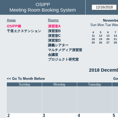
OSIPP
Meeting Room Booking System
Areas
Rooms
Novembe
Sun
Mon
Tue
We
OSIPP棟
演習室A
千里エクステンション
演習室B
4
5
6
7
演習室C
11
12
13
14
18
19
20
21
演習室D
25
26
27
28
講義シアター
マルチメディア演習室
会議室
プロジェクト研究室
2018 Decem
<< Go To Month Before
Go
Sunday
Monday
Tuesday
2
3
4
5