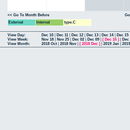
<< Go To Month Before
Go
External
Internal
type.C
View Day:
Dec 10
|
Dec 11
|
Dec 12
|
Dec 13
|
Dec 14
|
Dec 15
View Week:
Nov 18
|
Nov 25
|
Dec 02
|
Dec 09
|
[
Dec 16
]
|
Dec
View Month:
2018 Oct
|
2018 Nov
|
[
2018 Dec
]
|
2019 Jan
|
201