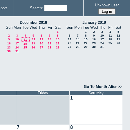
Unknown user
port
Search:
December 2018
January 2019
Sun
Mon
Tue
Wed
Thu
Fri
Sat
Sun
Mon
Tue
Wed
Thu
Fri
Sat
1
1
2
3
4
5
2
3
4
5
6
7
8
6
7
8
9
10
11
12
9
10
12
13
14
15
13
14
15
16
17
18
19
11
20
21
22
23
24
25
26
16
17
19
20
21
22
18
27
28
29
30
31
23
24
25
26
27
28
29
30
31
Go To Month After >>
Friday
Saturday
1
7
8