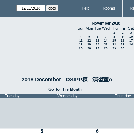
Help
Rooms
Re
November 2018
Sun
Mon
Tue
Wed
Thu
Fri
Sat
1
2
3
4
5
6
7
8
9
10
11
12
13
14
15
16
17
18
19
20
21
22
23
24
25
26
27
28
29
30
2018 December - OSIPP棟 - 演習室A
Go To This Month
Tuesday
Wednesday
Thursday
5
6