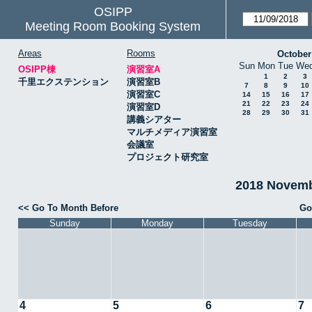
OSIPP
Meeting Room Booking System
Areas
Rooms
October
Sun
Mon
Tue
We
OSIPP棟
演習室A
1
2
3
千里エクステンション
演習室B
7
8
9
10
演習室C
14
15
16
17
21
22
23
24
演習室D
28
29
30
31
講義シアター
マルチメディア演習室
会議室
プロジェクト研究室
2018 Novem
<< Go To Month Before
Go
Sunday
Monday
Tuesday
4
5
6
7