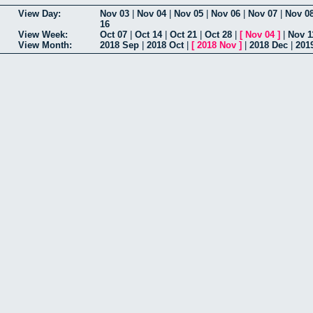
View Day:
Nov 03
|
Nov 04
|
Nov 05
|
Nov 06
|
Nov 07
|
Nov 0
16
View Week:
Oct 07
|
Oct 14
|
Oct 21
|
Oct 28
|
[
Nov 04
]
|
Nov 1
View Month:
2018 Sep
|
2018 Oct
|
[
2018 Nov
]
|
2018 Dec
|
201