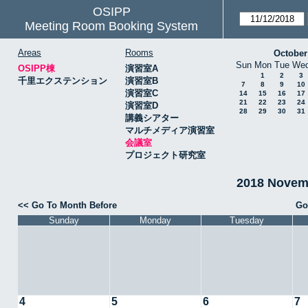
OSIPP
Meeting Room Booking System
Areas
Rooms
October
Sun
Mon
Tue
We
OSIPP棟
演習室A
1
2
3
千里エクステンション
演習室B
7
8
9
10
演習室C
14
15
16
17
21
22
23
24
演習室D
28
29
30
31
講義シアター
マルチメディア演習室
会議室
プロジェクト研究室
2018 Nove
<< Go To Month Before
Go
Sunday
Monday
Tuesday
4
5
6
7