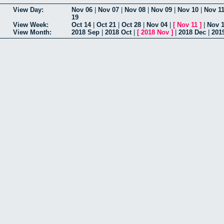
View Day:
Nov 06
|
Nov 07
|
Nov 08
|
Nov 09
|
Nov 10
|
Nov 1
19
View Week:
Oct 14
|
Oct 21
|
Oct 28
|
Nov 04
|
[
Nov 11
]
|
Nov 
View Month:
2018 Sep
|
2018 Oct
|
[
2018 Nov
]
|
2018 Dec
|
201