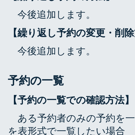
今後追加します。
【繰り返し予約の変更・削除
今後追加します。
予約の一覧
【予約の一覧での確認方法】
ある予約者のみの予約を一
を表形式で一覧したい場合