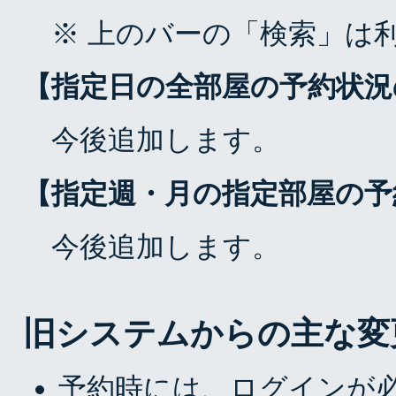
※ 上のバーの「検索」は
【指定日の全部屋の予約状況
今後追加します。
【指定週・月の指定部屋の予
今後追加します。
旧システムからの主な変
予約時には、ログインが必