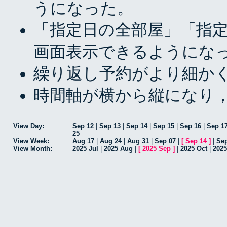
うになった。
「指定日の全部屋」「指
画面表示できるようにな
繰り返し予約がより細か
時間軸が横から縦になり，
View Day:
Sep 12
|
Sep 13
|
Sep 14
|
Sep 15
|
Sep 16
|
Sep 1
25
View Week:
Aug 17
|
Aug 24
|
Aug 31
|
Sep 07
|
[
Sep 14
]
|
Sep
View Month:
2025 Jul
|
2025 Aug
|
[
2025 Sep
]
|
2025 Oct
|
2025