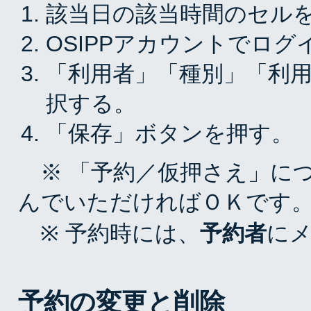
該当日の該当時間のセル
OSIPPアカウントでログ
「利用者」「種別」「利
択する。
「保存」ボタンを押す。
※ 「予約／仮押さえ」に
んでいただければＯＫです
※ 予約時には、
予約者
に
予約の変更と削除