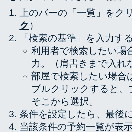
上のバーの「一覧」をク
ク
）
「検索の基準」を入力す
利用者で検索したい場
力。（肩書きまで入れ
部屋で検索したい場合
ブルクリックすると、
そこから選択。
条件を設定したら、最後
当該条件の予約一覧が表