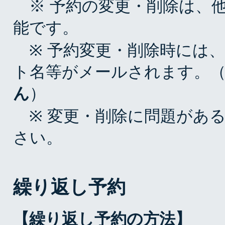
※ 予約の変更・削除は、
能です。
※ 予約変更・削除時には、
ト名等がメールされます。
ん
）
※ 変更・削除に問題があ
さい。
繰り返し予約
【繰り返し予約の方法】