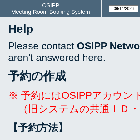
OSIPP
Meeting Room Booking System
Help
Please contact
OSIPP Netwo
aren't answered here.
予約の作成
※ 予約にはOSIPPアカウ
（旧システムの共通ＩＤ・
【予約方法】