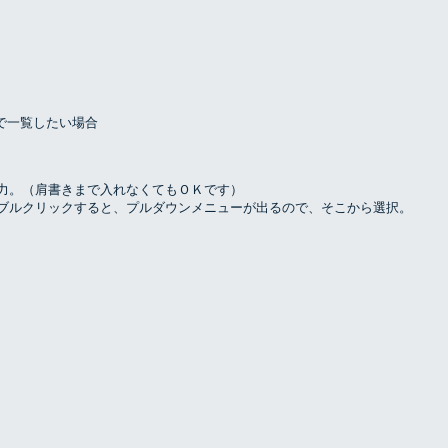
で一覧したい場合
力。（肩書きまで入れなくてもＯＫです）
ブルクリックすると、プルダウンメニューが出るので、そこから選択。