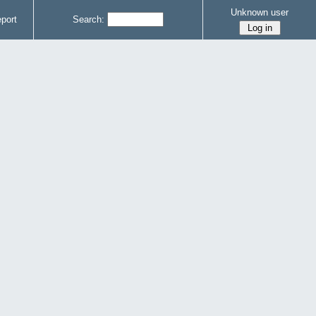
Unknown user
port
Search: