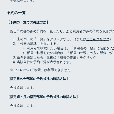
今後追加します。
予約の一覧
【予約の一覧での確認方法】
ある予約者のみの予約を一覧したり、ある利用者のみの予約を表形式
上のバーの「一覧」をクリックする。（または
ここをクリック
）
「検索の基準」を入力する。
利用者で検索したい場合は、「利用者の一致」に名前を入
部屋で検索したい場合は、「部屋の一致」の入力部分でダ
条件を設定したら、最後に「報告の作成」をクリック
当該条件の予約一覧が表示されます。
※ 上のバーの「検索」は利用できません。
【指定日の全部屋の予約状況の確認方法】
今後追加します。
【指定週・月の指定部屋の予約状況の確認方法】
今後追加します。