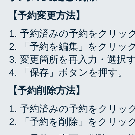
【予約変更方法】
予約済みの予約をクリッ
「予約を編集」をクリッ
変更箇所を再入力・選択
「保存」ボタンを押す。
【予約削除方法】
予約済みの予約をクリッ
「予約を削除」をクリッ