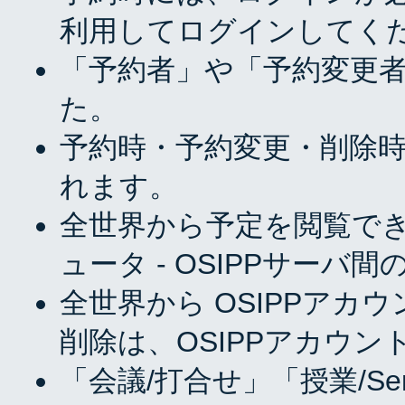
利用してログインしてく
「予約者」や「予約変更
た。
予約時・予約変更・削除
れます。
全世界から予定を閲覧で
ュータ - OSIPPサー
全世界から OSIPPア
削除は、OSIPPアカウ
「会議/打合せ」「授業/S