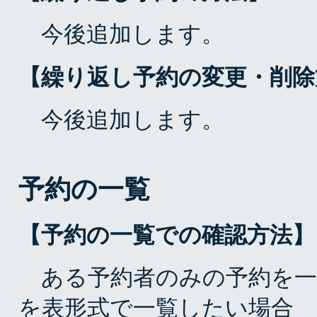
今後追加します。
【繰り返し予約の変更・削除
今後追加します。
予約の一覧
【予約の一覧での確認方法】
ある予約者のみの予約を一
を表形式で一覧したい場合