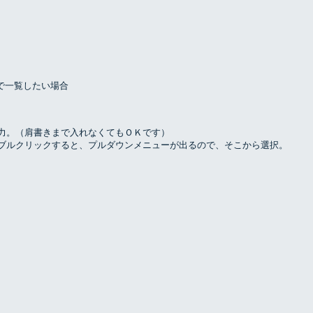
で一覧したい場合
力。（肩書きまで入れなくてもＯＫです）
ブルクリックすると、プルダウンメニューが出るので、そこから選択。