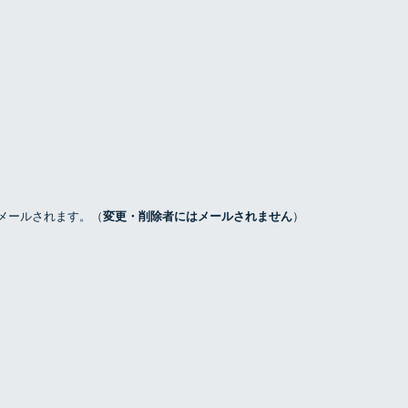
メールされます。（
変更・削除者にはメールされません
）