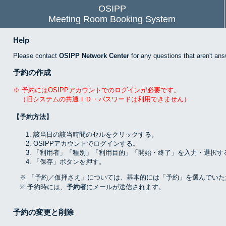
OSIPP
Meeting Room Booking System
Help
Please contact
OSIPP Network Center
for any questions that aren't an
予約の作成
※ 予約にはOSIPPアカウントでのログインが必要です。
（旧システムの共通ＩＤ・パスワードは利用できません）
【予約方法】
該当日の該当時間のセルをクリックする。
OSIPPアカウントでログインする。
「利用者」「種別」「利用目的」「開始・終了」を入力・選択す
「保存」ボタンを押す。
※ 「予約／仮押さえ」については、基本的には「予約」を選んでいた
※ 予約時には、
予約者
にメールが送信されます。
予約の変更と削除